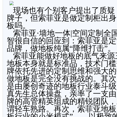
现场也有个别客户提出了质疑
牌子，但索菲亚是做定制柜出身
板吗。
索菲亚·墙地一体|空间定制全
智很自信的回应到：索菲亚是定
品牌，做地板纯属“降维打击”。
索菲亚能做好地板的底气来源
地板本身就是标准品，技术门槛
牌依托先进的定制思维和强大的
做地板是完全没有挑战的。其次
是由屡创奇迹的地板行业泰斗级
真先生总体操盘，亲率了一支由
牌的高管精英组成的精锐团队，
谓轻车熟路。再次，索菲亚地板
板行业的小米模式”——以极致