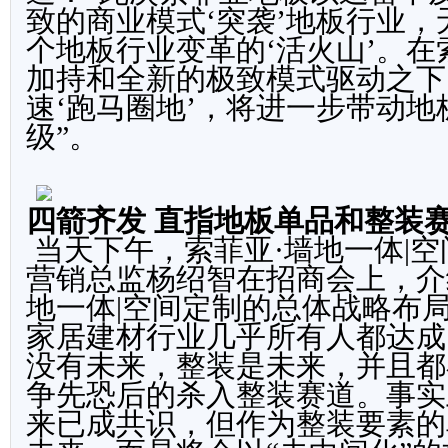
致的商业模式‘突袭’地板行业
个地板行业变革的
‘
活火山
’
。在
加持和全新的极致模式驱动之下
速
‘
跑马圈地
’
，将进一步带动地
级
”
。
四箭齐发 直指地板单品和整装
当天下午，索菲亚·墙地一体|
营销总监杨绍智在招商会上，介
地一体|空间定制的总体战略布
家居建材行业几乎所有人都达成
没有未来，整装是未来，并且都
争先恐后的杀入整装赛道。事实
来已成共识，但作为整装要素的