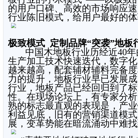
的用户口碑、高效的市场响应速
行业陈旧模式，给用户最好的体
极致模式 定制品牌“突袭
”
地板
中国木地板行业历经近40年
生产加工技术快速迭代，数字化
越来越高，配套辅材辅料完备度
力的提升，地板行业早已发展成
行业，地板产品已经回归到了标
性。在现场论坛上，有专家分析
熟的标志最直观的表现是，产业
利益见底，旧有的营销渠道模式
展，变革势能在暗流涌动中难找