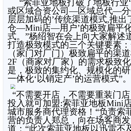
“索菲亚地板打破了地板行业
或区域合资公司—区域总代—分
层层加码的
’
传统渠道模式,推出
仓—Mini店—用户’的极致扁平
式。”杨绍智在会上向大家解述道
打造极致模式的三个关键要素：一
（家门对厂门）极致扁平的渠道
2F（商家对厂家）的需求极致
是，极致的集约化、规模化的研
一体化‘以销定产
’
的运营模式
”
“不需要开店，不需要重装门店
投入就可加盟:索菲亚地板Mini
城市服务商代理资格！
“
负责索
营的负责人郑总，向在场客商发
道：
“
此次索菲亚地板以迅雷不