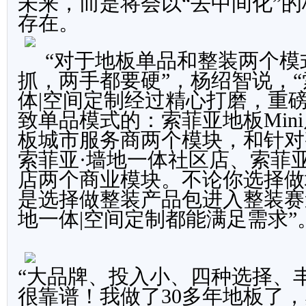
未来，而是将会以“去中间化
”
的
存在。
“对于地板单品和整装两个模
抓，两手都要硬”，杨绍智说，“
体|空间定制经过精心打磨，重
致单品模式的：索菲亚地板Min
板城市服务商两个模块，和针对
索菲亚·墙地一体社区店、索菲
店两个商业模块。不论你选择做
是选择做整装产品包进入整装赛
地一体|空间定制都能满足需求
”
“大品牌、投入小、四种选择、
很靠谱！我做了30多年地板了