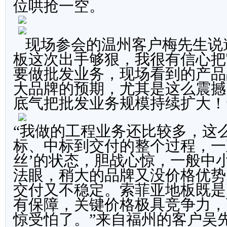
位哄抢一空。
现场参会的温州客户梅先生说
板这次出手够狠，我很有信心把
要做批发业务，现场看到的产品
大品牌的预期，尤其是这么震撼
底气把批发业务规模持续扩大！
“我做的工程业务还比较多，这
标、中标到交付的整个过程，一
丝’的状态，胆战心惊，一般中
法眼，稍大的品牌又没价格优势
交付又不稳定。索菲亚地板既是
有保障，关键价格极具竞争力，
惊受怕了。
”
来自福州的客户吴