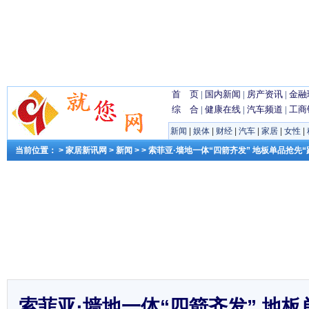
首 页
|
国内新闻
|
房产资讯
|
金融
综 合
|
健康在线
|
汽车频道
|
工商
新闻
|
娱体
|
财经
|
汽车
|
家居
|
女性
|
当前位置： >
家居新讯网
>
新闻
> > 索菲亚·墙地一体“四箭齐发” 地板单品抢先
索菲亚·墙地一体“四箭齐发” 地板