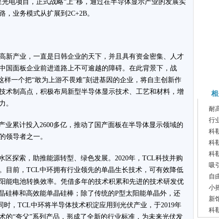
注华星光电项目，正式战略“上”移，通过在半导体显示产业的发展实
，业务模式从扩展到2C+2B。
高新产业，一直是日韩企业的天下，并且具有资金密集、人才
中国面板企业前进道路上不可逾越的障碍。在此背景下，战
是这样一个把“敢为上游不畏难”刻进基因的企业，将自主创新作
技术制高点，积极布局新型半导体显示技术、工艺和材料，增
相
力。
耐
行
产业累计投入2600多亿，推动了国产面板在半导体显示领域的
科
的领导者之一。
科
科
水区探索，助推能源转型、绿色发展。2020年，TCL科技并购
吸
。目前，TCL中环拥有行业领先的单晶生长技术，可有效降低
自
阳能电池转换效率。凭借多年的技术积累和先进的技术研发优
小
单晶硅棒和高效能单晶硅棒；除了传统的P型太阳能单晶外，还
新
时，TCL中环将半导体技术积淀应用到光伏产业，于2019年
科
技术的“夸父”系列产品，形成了全新的行业标准，为未来光伏发