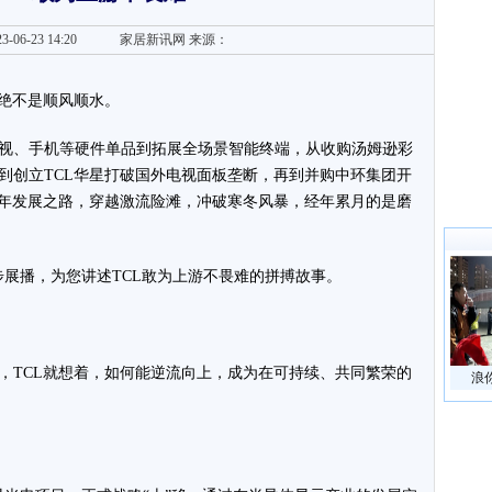
3-06-23 14:20
家居新讯网
来源：
，绝不是顺风顺水。
视、手机等硬件单品到拓展全场景智能终端，从收购汤姆逊彩
到创立TCL华星打破国外电视面板垄断，再到并购中环集团开
二年发展之路，穿越激流险滩，冲破寒冬风暴，经年累月的是磨
同步展播，为您讲述TCL敢为上游不畏难的拼搏故事。
始，TCL就想着，如何能逆流向上，成为在可持续、共同繁荣的
浪