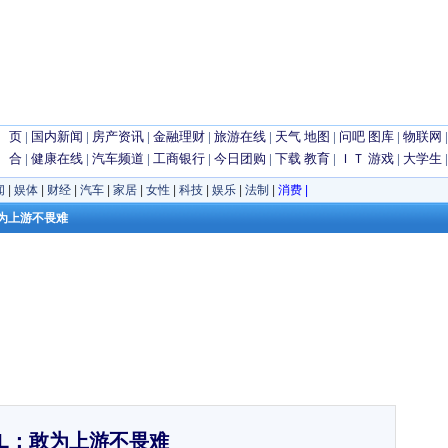
 页
|
国内新闻
|
房产资讯
|
金融理财
|
旅游在线
|
天气
地图
|
问吧
图库
|
物联网
 合
|
健康在线
|
汽车频道
|
工商银行
|
今日团购
|
下载
教育
|
ＩＴ
游戏
|
大学生
闻
|
娱体
|
财经
|
汽车
|
家居
|
女性
|
科技
|
娱乐
|
法制
|
消费
|
：敢为上游不畏难
CL：敢为上游不畏难