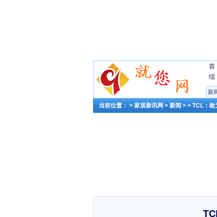
首
综
新
当前位置： >
家居新讯网
>
新闻
> > TCL
T