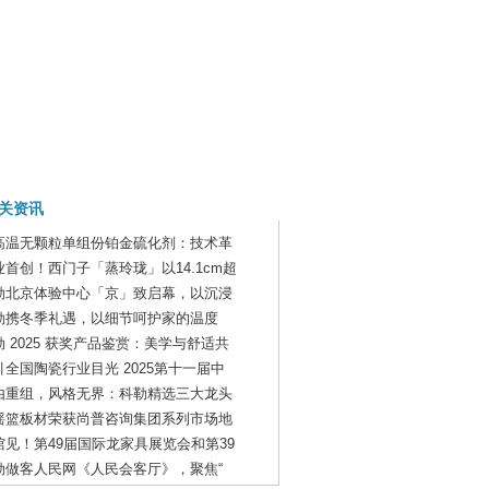
关资讯
高温无颗粒单组份铂金硫化剂：技术革
业首创！西门子「蒸玲珑」以14.1cm超
勒北京体验中心「京」致启幕，以沉浸
勒携冬季礼遇，以细节呵护家的温度
勒 2025 获奖产品鉴赏：美学与舒适共
引全国陶瓷行业目光 2025第十一届中
由重组，风格无界：科勒精选三大龙头
摇篮板材荣获尚普咨询集团系列市场地
馆见！第49届国际龙家具展览会和第39
勒做客人民网《人民会客厅》，聚焦“