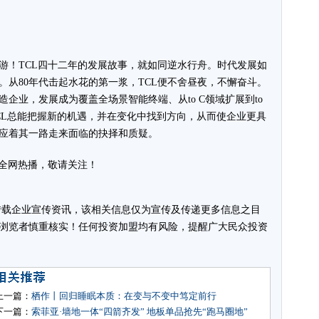
游！TCL四十二年的发展故事，就如同逆水行舟。时代发展如
。从80年代击起水花的第一浆，TCL便不舍昼夜，不懈奋斗。
企业，发展成为覆盖全场景智能终端、从to C领域扩展到to
TCL总能把握新的机遇，并在变化中找到方向，从而使企业更具
应着其一路走来面临的抉择和质疑。
》全网热播，敬请关注！
载企业宣传资讯，该相关信息仅为宣传及传递更多信息之目
浏览者慎重核实！任何投资加盟均有风险，提醒广大民众投资
上一篇：
栖作丨回归睡眠本质：在变与不变中笃定前行
下一篇：
索菲亚·墙地一体“四箭齐发” 地板单品抢先“跑马圈地”