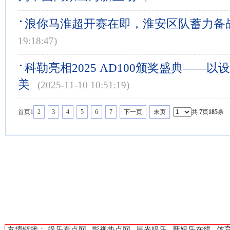
浪你马淮超开赛在即，淮安区队蓄力备
19:18:47)
科勒亮相2025 AD100颁奖盛典——
美
(2025-11-10 10:51:19)
首页
1
2
3
4
5
6
7
下一页
末页
共
7
页
185
条
友情链接：
娱乐看点网
影视热点网
星光娱乐
新娱乐在线
体