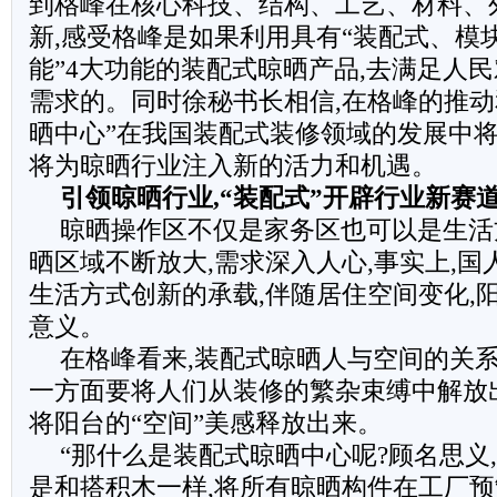
到格峰在核心科技、结构、工艺、材料、
新,感受格峰是如果利用具有“装配式、模
能”4大功能的装配式晾晒产品,去满足人
需求的。同时徐秘书长相信,在格峰的推动
晒中心”在我国装配式装修领域的发展中将
将为晾晒行业注入新的活力和机遇。
引领晾晒行业,“装配式”开辟行业新赛
晾晒操作区不仅是家务区也可以是生活
晒区域不断放大,需求深入人心,事实上,
生活方式创新的承载,伴随居住空间变化,
意义。
在格峰看来,装配式晾晒人与空间的关系
一方面要将人们从装修的繁杂束缚中解放
将阳台的“空间”美感释放出来。
“那什么是装配式晾晒中心呢?顾名思义
是和搭积木一样,将所有晾晒构件在工厂预