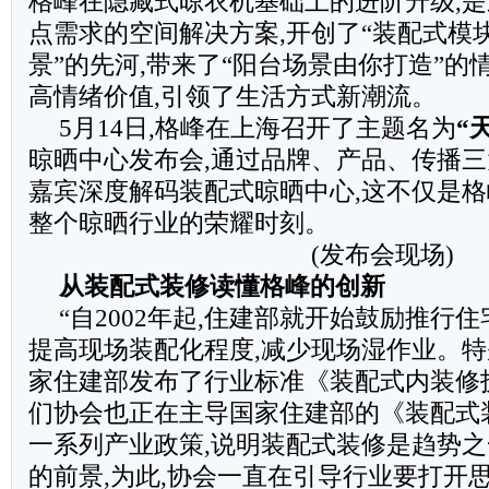
格峰在隐藏式晾衣机基础上的进阶升级,
点需求的空间解决方案,开创了“装配式模
景”的先河,带来了“阳台场景由你打造”的
高情绪价值,引领了生活方式新潮流。
5月14日,格峰在上海召开了主题名为
“
晾晒中心发布会,通过品牌、产品、传播三
嘉宾深度解码装配式晾晒中心,这不仅是格
整个晾晒行业的荣耀时刻。
(发布会现场)
从装配式装修读懂格峰的创新
“自2002年起,住建部就开始鼓励推行
提高现场装配化程度,减少现场湿作业。特别
家住建部发布了行业标准《装配式内装修
们协会也正在主导国家住建部的《装配式
一系列产业政策,说明装配式装修是趋势之
的前景,为此,协会一直在引导行业要打开