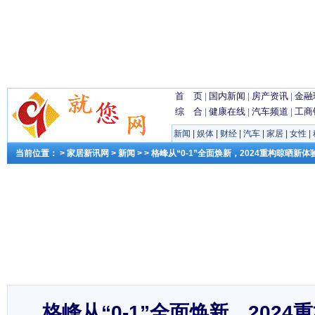
首 页
|
国内新闻
|
房产资讯
|
金融
综 合
|
健康在线
|
汽车频道
|
工商
新闻
|
娱体
|
财经
|
汽车
|
家居
|
女性
|
当前位置： >
家居新讯网
>
新闻
> > 格峰从“0-1”全面焕新，2024重构晾晒新体
格峰从“0-1”全面焕新，202