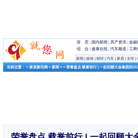
首 页
|
国内新闻
|
房产资讯
|
金融
综 合
|
健康在线
|
汽车频道
|
工商
新闻
|
娱体
|
财经
|
汽车
|
家居
|
女性
|
当前位置： >
家居新讯网
>
新闻
> > 荣誉盘点 载誉前行 | 一起回顾大金集团的20
荣誉盘点 载誉前行 | 一起回顾大